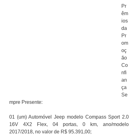
Pr
êm
ios
da
Pr
om
oç
ão
Co
nfi
an
ça
Se
mpre Presente:
01 (um) Automóvel Jeep modelo Compass Sport 2.0
16V 4X2 Flex, 04 portas, 0 km, ano/modelo
2017/2018, no valor de R$ 95.391,00;