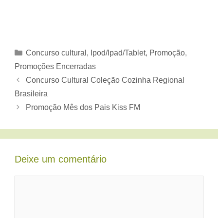
Categorias
Concurso cultural
,
Ipod/Ipad/Tablet
,
Promoção
,
Promoções Encerradas
Concurso Cultural Coleção Cozinha Regional
Brasileira
Promoção Mês dos Pais Kiss FM
Deixe um comentário
Comentário