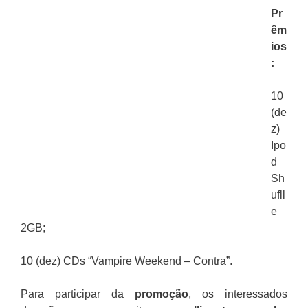
Pr
êm
ios
:
10
(de
z)
Ipo
d
Sh
ufll
e
2GB;
10 (dez) CDs “Vampire Weekend – Contra”.
Para participar da
promoção
, os interessados