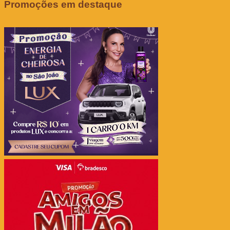
Promoções em destaque