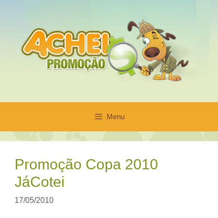
Pular
para
o
conteúdo
Menu
Promoção Copa 2010
JáCotei
17/05/2010