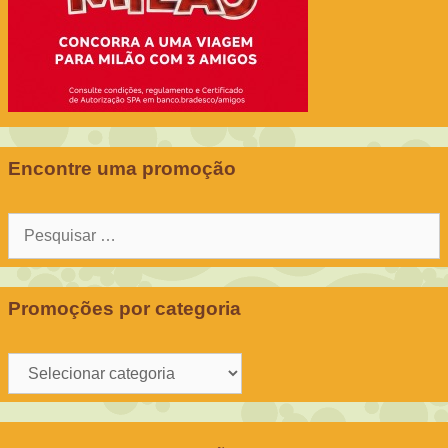
Encontre uma promoção
Pesquisar
por:
Promoções por categoria
Promoções
por
categoria