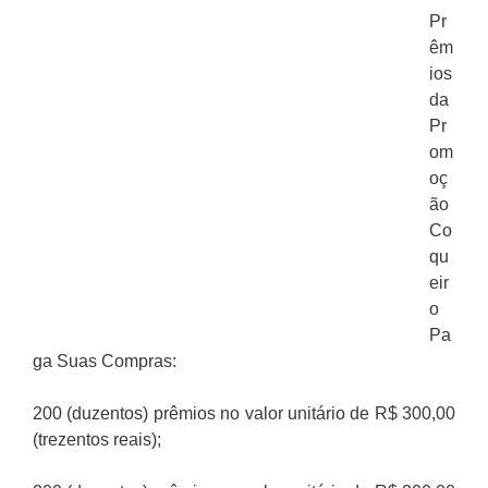
Pr
êm
ios
da
Pr
om
oç
ão
Co
qu
eir
o
Pa
ga Suas Compras:
200 (duzentos) prêmios no valor unitário de R$ 300,00
(trezentos reais);