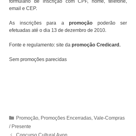
formulário de inscrição com CPF, nome, telefone,
email e CEP.
As inscrições para a
promoção
poderão ser
efetuadas até o dia 13 de dezembro de 2010.
Fonte e regulamento: site da
promoção Credicard
.
Sem promoções parecidas
Categorias
Promoção
,
Promoções Encerradas
,
Vale-Compras
/ Presente
Concurso Cultural Avon