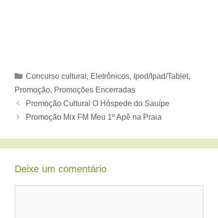
Categorias
Concurso cultural
,
Eletrônicos
,
Ipod/Ipad/Tablet
,
Promoção
,
Promoções Encerradas
Promoção Cultural O Hóspede do Sauípe
Promoção Mix FM Meu 1º Apê na Praia
Deixe um comentário
Comentário