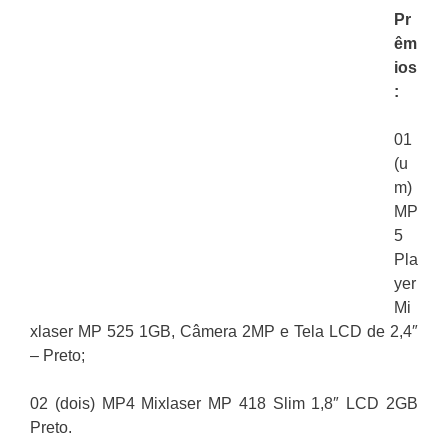
Pr
êm
ios
:
01
(u
m)
MP
5
Pla
yer
Mi
xlaser MP 525 1GB, Câmera 2MP e Tela LCD de 2,4″
– Preto;
02 (dois) MP4 Mixlaser MP 418 Slim 1,8″ LCD 2GB
Preto.