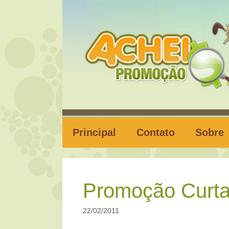
Pular
para
o
conteúdo
Principal
Contato
Sobre
Promoção Curta
22/02/2011