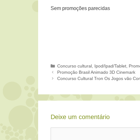
Sem promoções parecidas
Categorias
Concurso cultural
,
Ipod/Ipad/Tablet
,
Prom
Promoção Brasil Animado 3D Cinemark
Concurso Cultural Tron Os Jogos vão C
Deixe um comentário
Comentário