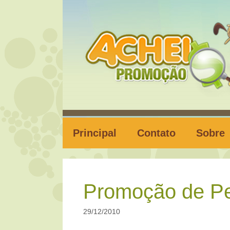
Pular
para
o
conteúdo
Principal
Contato
Sobre
Promoção de Pe
29/12/2010