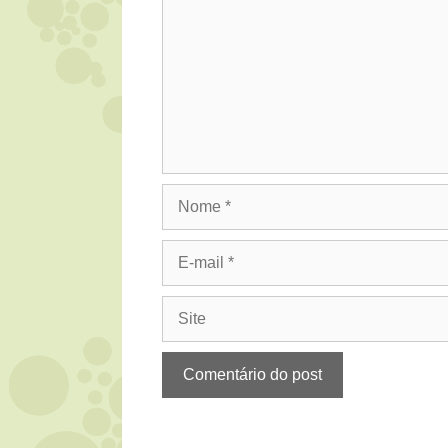
Nome
E-
mail
Site