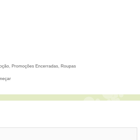
oção
,
Promoções Encerradas
,
Roupas
omeçar