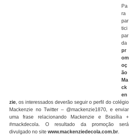
Pa
ra
par
tici
par
da
pr
om
oç
ão
Ma
ck
en
zie
, os interessados deverão seguir o perfil do colégio
Mackenzie no Twitter – @mackenzie1870, e enviar
uma frase relacionando Mackenzie e Brasília +
#mackdecola. O resultado da promoção será
divulgado no site
www.mackenziedecola.com.br
.