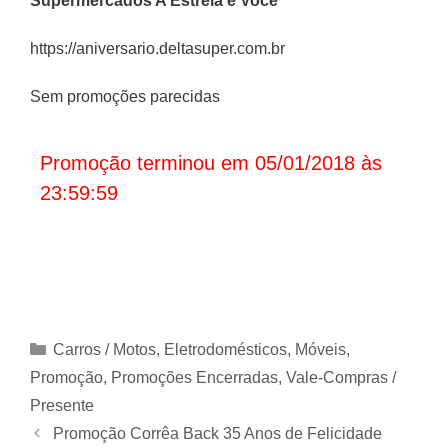
Supermercados A Estrela é Você
https://aniversario.deltasuper.com.br
Sem promoções parecidas
Promoção terminou em 05/01/2018 às
23:59:59
Categorias
Carros / Motos
,
Eletrodomésticos, Móveis
,
Promoção
,
Promoções Encerradas
,
Vale-Compras /
Presente
Promoção Corrêa Back 35 Anos de Felicidade