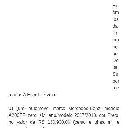
Pr
êm
ios
da
Pr
om
oç
ão
De
lta
Su
per
me
rcados A Estrela é Você:
01 (um) automóvel marca Mercedes-Benz, modelo
A200FF, zero KM, ano/modelo 2017/2018, cor Preto,
no valor de R$ 130.900,00 (cento e trinta mil e