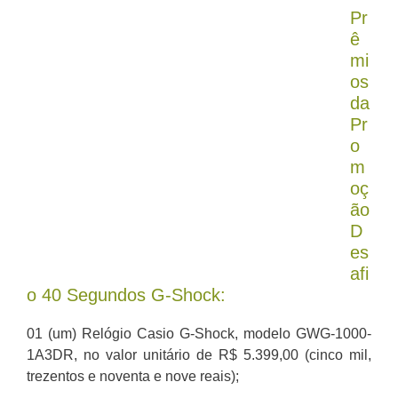
Pr
ê
mi
os
da
Pr
o
m
oç
ão
D
es
afi
o 40 Segundos G-Shock:
01 (um) Relógio Casio G-Shock, modelo GWG-1000-
1A3DR, no valor unitário de R$ 5.399,00 (cinco mil,
trezentos e noventa e nove reais);