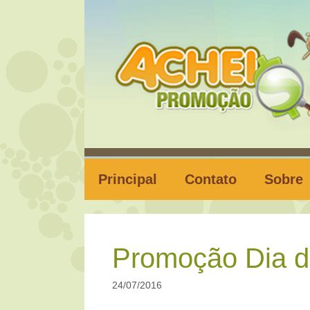
Pular
para
o
conteúdo
Principal
Contato
Sobre
Promoção Dia d
24/07/2016