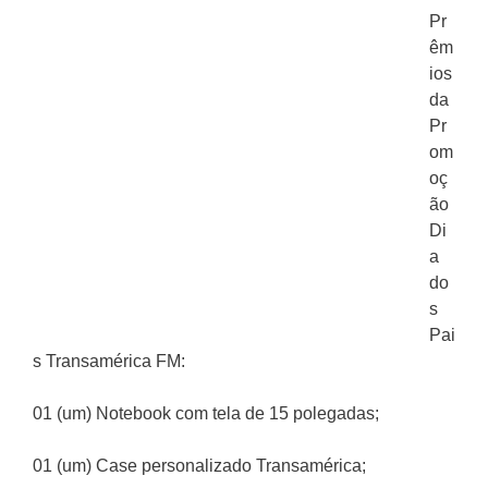
Pr
êm
ios
da
Pr
om
oç
ão
Di
a
do
s
Pai
s Transamérica FM:
01 (um) Notebook com tela de 15 polegadas;
01 (um) Case personalizado Transamérica;