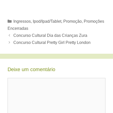
Categorias
Ingressos
,
Ipod/Ipad/Tablet
,
Promoção
,
Promoções
Encerradas
Concurso Cultural Dia das Crianças Zura
Concurso Cultural Pretty Girl Pretty London
Deixe um comentário
Comentário