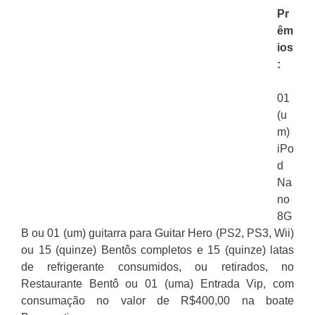
Pr
êm
ios
:
01
(u
m)
iPo
d
Na
no
8G
B ou 01 (um) guitarra para Guitar Hero (PS2, PS3, Wii)
ou 15 (quinze) Bentôs completos e 15 (quinze) latas
de refrigerante consumidos, ou retirados, no
Restaurante Bentô ou 01 (uma) Entrada Vip, com
consumação no valor de R$400,00 na boate