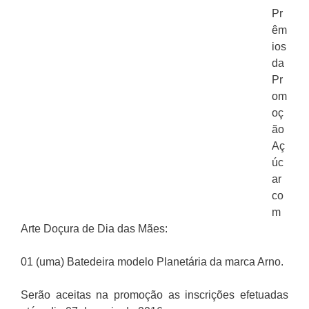
Pr
êm
ios
da
Pr
om
oç
ão
Aç
úc
ar
co
m
Arte Doçura de Dia das Mães:
01 (uma) Batedeira modelo Planetária da marca Arno.
Serão aceitas na promoção as inscrições efetuadas