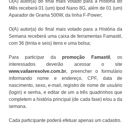
O(A) autor(a) do final mais votado para a História do
Mês receberá 01 (um) Ipod Nano 8G, além de 01 (um)
Aparador de Grama 500W, da linha F-Power;
O(A) autor(a) do final mais votado para a História da
Semana receberá uma caixa de ferramentas Famastil,
com 36 (trinta e seis) itens e uma bolsa;
Para participar da
promoção
Famastil
, os
interessados deverão acessar o site
www.vailaeresolve.com.br
, preencher o formulário
informando nome e endereço, CPF, data de
nascimento, sexo, e-mail, registro de nome de usuário
(login) e senha, e editar de um a três quadrinhos que
completem a história principal (de cada fase) e/ou a da
semana.
Cada participante poderá efetuar apenas um cadastro.