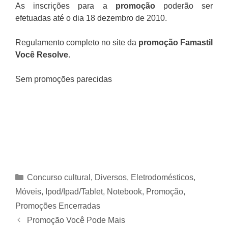
As inscrições para a
promoção
poderão ser
efetuadas até o dia 18 dezembro de 2010.
Regulamento completo no site da
promoção Famastil
Você Resolve
.
Sem promoções parecidas
Categorias
Concurso cultural
,
Diversos
,
Eletrodomésticos,
Móveis
,
Ipod/Ipad/Tablet
,
Notebook
,
Promoção
,
Promoções Encerradas
Promoção Você Pode Mais