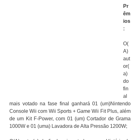
Pr
êm
ios
:
O(
A)
aut
or(
a)
do
fin
al
mais votado na fase final ganhará 01 (um)Nintendo
Console Wii com Wii Sports + Game Wii Fit Plus, além
de um Kit F-Power, com 01 (um) Cortador de Grama
1000W e 01 (uma) Lavadora de Alta Pressão 1200W;