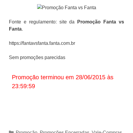
Fonte e regulamento: site da
Promoção Fanta vs
Fanta
.
https://fantavsfanta.fanta.com.br
Sem promoções parecidas
Promoção terminou em 28/06/2015 às
23:59:59
Categorias
Promoção
,
Promoções Encerradas
,
Vale-Compras