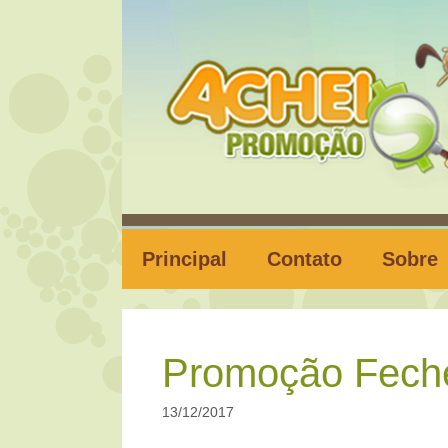
Pular
para
o
conteúdo
Principal
Contato
Sobre
Promoção Feche
13/12/2017