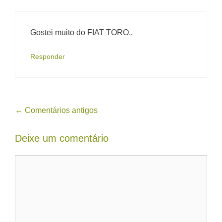
Gostei muito do FIAT TORO..
Responder
Navegação
← Comentários antigos
de
Deixe um comentário
comentário
Comentário