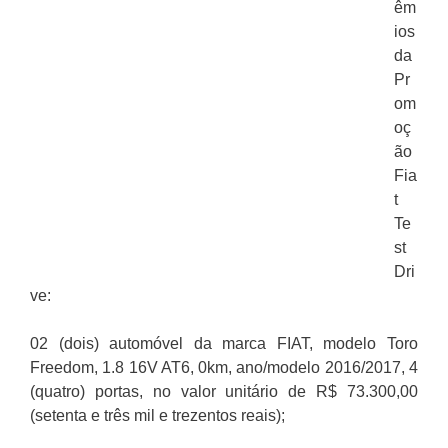
êm
ios
da
Pr
om
oç
ão
Fia
t
Te
st
Dri
ve:
02 (dois) automóvel da marca FIAT, modelo Toro
Freedom, 1.8 16V AT6, 0km, ano/modelo 2016/2017, 4
(quatro) portas, no valor unitário de R$ 73.300,00
(setenta e três mil e trezentos reais);