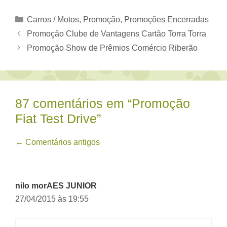
Categorias
Carros / Motos
,
Promoção
,
Promoções Encerradas
Promoção Clube de Vantagens Cartão Torra Torra
Promoção Show de Prêmios Comércio Riberão
87 comentários em “Promoção
Fiat Test Drive”
Navegação
← Comentários antigos
de
comentário
nilo morAES JUNIOR
27/04/2015 às 19:55