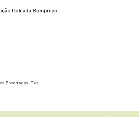
oção Goleada Bompreço
.
es Encerradas
,
TVs