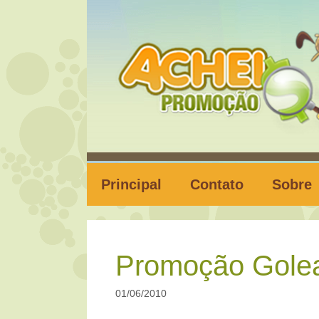
Pular
para
o
conteúdo
Principal
Contato
Sobre
Promoção Gole
01/06/2010