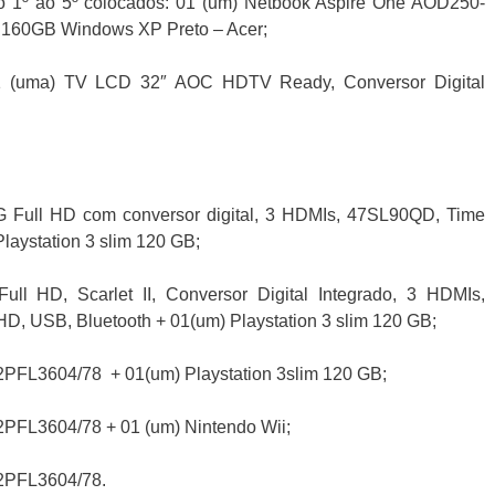
 Do 1º ao 5º colocados: 01 (um) Netbook Aspire One AOD250-
160GB Windows XP Preto – Acer;
01 (uma) TV LCD 32″ AOC HDTV Ready, Conversor Digital
G Full HD com conversor digital, 3 HDMIs, 47SL90QD, Time
laystation 3 slim 120 GB;
ll HD, Scarlet II, Conversor Digital Integrado, 3 HDMIs,
, USB, Bluetooth + 01(um) Playstation 3 slim 120 GB;
42PFL3604/78 + 01(um) Playstation 3slim 120 GB;
42PFL3604/78 + 01 (um) Nintendo Wii;
42PFL3604/78.