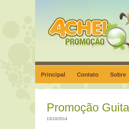
Pular
para
o
conteúdo
Principal
Contato
Sobre
Promoção Guita
13/10/2014