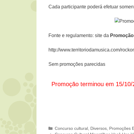
Cada participante poderá efetuar soment
Fonte e regulamento: site da
Promoção T
http://www.territoriodamusica.com/rocko
Sem promoções parecidas
Promoção terminou em 15/10/
Categorias
Concurso cultural
,
Diversos
,
Promoções E