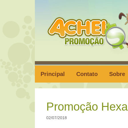
Pular
para
o
conteúdo
Principal
Contato
Sobre
Promoção Hexa 
02/07/2018