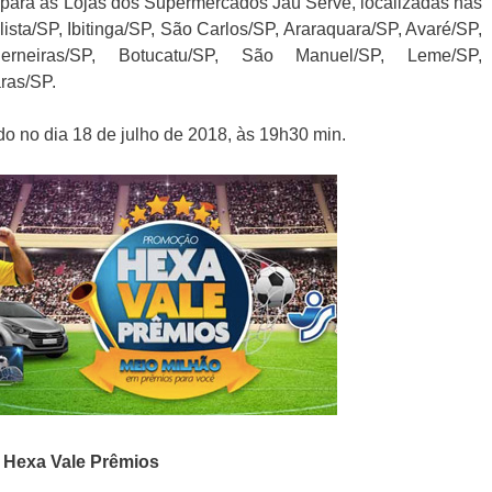
 para as Lojas dos Supermercados Jaú Serve, localizadas nas
ista/SP, Ibitinga/SP, São Carlos/SP, Araraquara/SP, Avaré/SP,
derneiras/SP, Botucatu/SP, São Manuel/SP, Leme/SP,
ras/SP.
ado no dia 18 de julho de 2018, às 19h30 min.
o
Hexa Vale Prêmios