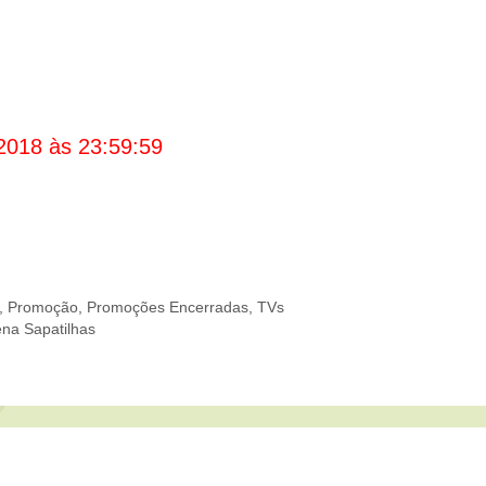
2018 às 23:59:59
,
Promoção
,
Promoções Encerradas
,
TVs
na Sapatilhas