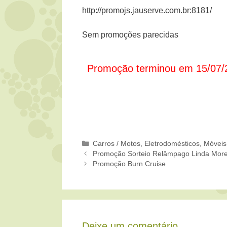
http://promojs.jauserve.com.br:8181/
Sem promoções parecidas
Promoção terminou em 15/07/
Categorias
Carros / Motos
,
Eletrodomésticos, Móveis
Promoção Sorteio Relâmpago Linda More
Promoção Burn Cruise
Deixe um comentário