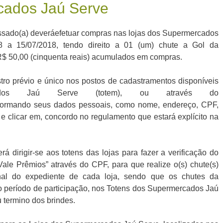
ados Jaú Serve
ressado(a) deveráefetuar compras nas lojas dos Supermercados
8 a 15/07/2018, tendo direito a 01 (um) chute a Gol da
$ 50,00 (cinquenta reais) acumulados em compras.
tro prévio e único nos postos de cadastramentos disponíveis
ados Jaú Serve (totem), ou através do
nformando seus dados pessoais, como nome, endereço, CPF,
 e clicar em, concordo no regulamento que estará explícito na
á dirigir-se aos totens das lojas para fazer a verificação do
ale Prêmios” através do CPF, para que realize o(s) chute(s)
final do expediente de cada loja, sendo que os chutes da
o período de participação, nos Totens dos Supermercados Jaú
u termino dos brindes.