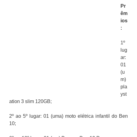
Pr
êm
ios
:
1º
lug
ar:
01
(u
m)
pla
yst
ation 3 slim 120GB;
2º ao 5º lugar: 01 (uma) moto elétrica infantil do Ben
10;