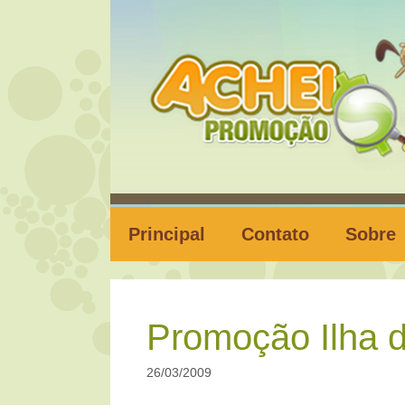
Pular
para
o
conteúdo
Principal
Contato
Sobre
Promoção Ilha 
26/03/2009