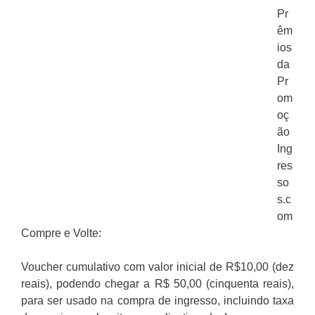
Pr
êm
ios
da
Pr
om
oç
ão
Ing
res
so
s.c
om
Compre e Volte:
Voucher cumulativo com valor inicial de R$10,00 (dez
reais), podendo chegar a R$ 50,00 (cinquenta reais),
para ser usado na compra de ingresso, incluindo taxa