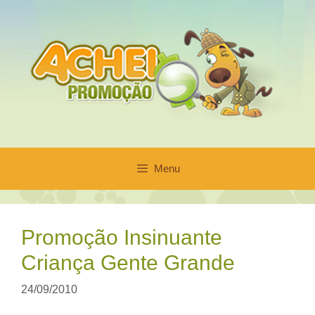
Pular
para
o
conteúdo
Menu
Promoção Insinuante
Criança Gente Grande
24/09/2010