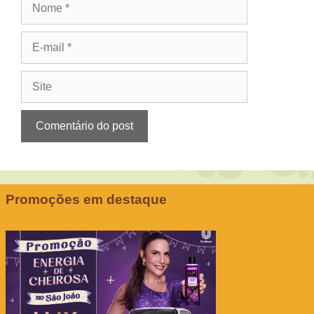
E-
mail
Site
Promoções em destaque