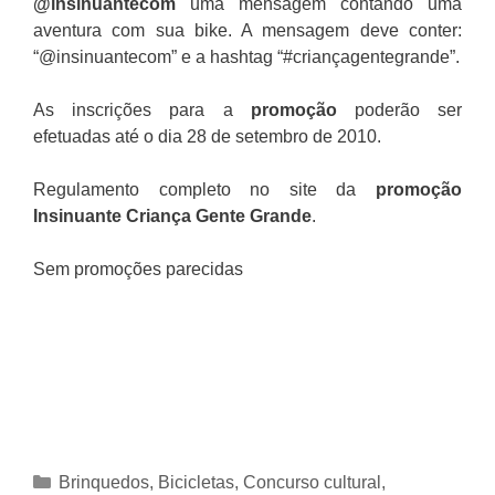
@insinuantecom
uma mensagem contando uma
aventura com sua bike. A mensagem deve conter:
“@insinuantecom” e a hashtag “#criançagentegrande”.
As inscrições para a
promoção
poderão ser
efetuadas até o dia 28 de setembro de 2010.
Regulamento completo no site da
promoção
Insinuante Criança Gente Grande
.
Sem promoções parecidas
Categorias
Brinquedos, Bicicletas
,
Concurso cultural
,