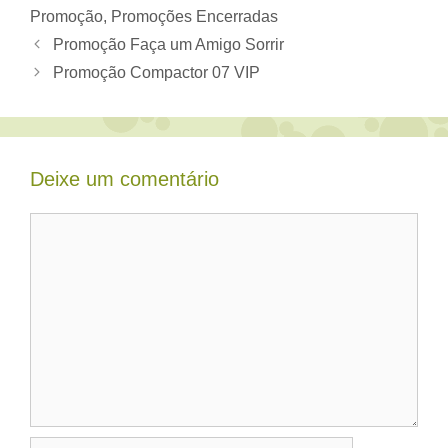
Promoção
,
Promoções Encerradas
Promoção Faça um Amigo Sorrir
Promoção Compactor 07 VIP
Deixe um comentário
Comentário
Nome