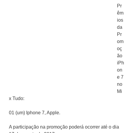
Pr
êm
ios
da
Pr
om
oç
ão
iPh
on
e 7
no
Mi
x Tudo:
01 (um) Iphone 7, Apple.
A participação na promoção poderá ocorrer até o dia