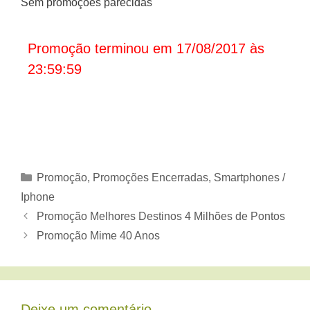
Sem promoções parecidas
Promoção terminou em 17/08/2017 às
23:59:59
Categorias
Promoção
,
Promoções Encerradas
,
Smartphones /
Iphone
Promoção Melhores Destinos 4 Milhões de Pontos
Promoção Mime 40 Anos
Deixe um comentário