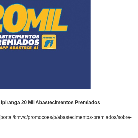
Ipiranga 20 Mil Abastecimentos Premiados
portal/kmv/c/promocoes/p/abastecimentos-premiados/sobre-