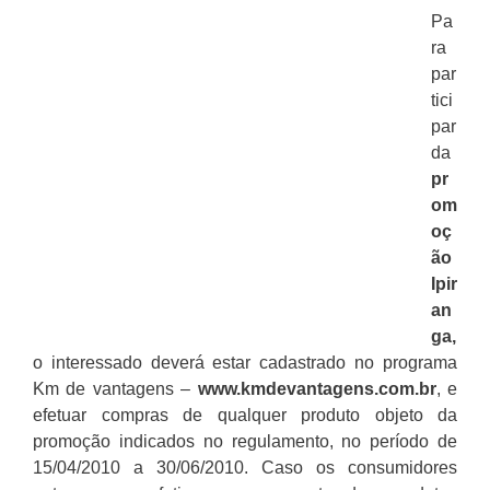
Pa
ra
par
tici
par
da
pr
om
oç
ão
Ipir
an
ga
,
o interessado deverá estar cadastrado no programa
Km de vantagens –
www.kmdevantagens.com.br
, e
efetuar compras de qualquer produto objeto da
promoção indicados no regulamento, no período de
15/04/2010 a 30/06/2010. Caso os consumidores