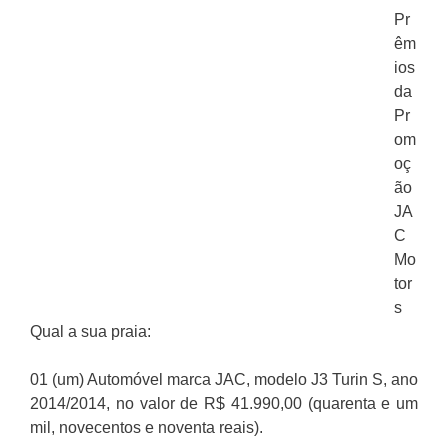
Pr
êm
ios
da
Pr
om
oç
ão
JA
C
Mo
tor
s
Qual a sua praia:
01 (um) Automóvel marca JAC, modelo J3 Turin S, ano
2014/2014, no valor de R$ 41.990,00 (quarenta e um
mil, novecentos e noventa reais).