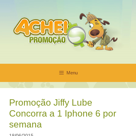
Pular
para
o
conteúdo
Menu
Promoção Jiffy Lube
Concorra a 1 Iphone 6 por
semana
18/06/2015