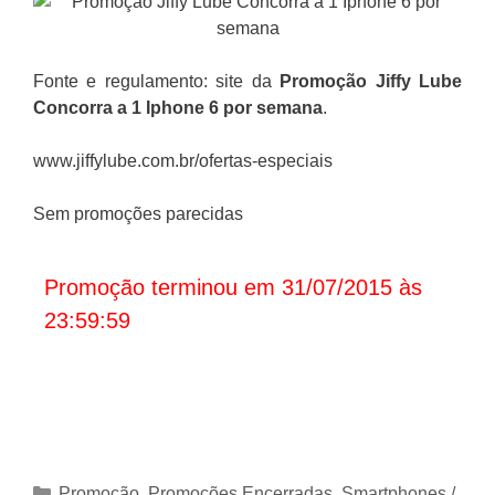
Fonte e regulamento: site da
Promoção Jiffy Lube
Concorra a 1 Iphone 6 por semana
.
www.jiffylube.com.br/ofertas-especiais
Sem promoções parecidas
Promoção terminou em 31/07/2015 às
23:59:59
Categorias
Promoção
,
Promoções Encerradas
,
Smartphones /