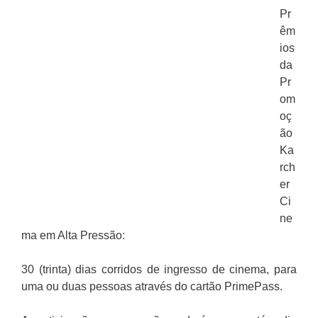
Pr
êm
ios
da
Pr
om
oç
ão
Ka
rch
er
Ci
ne
ma em Alta Pressão:
30 (trinta) dias corridos de ingresso de cinema, para
uma ou duas pessoas através do cartão PrimePass.