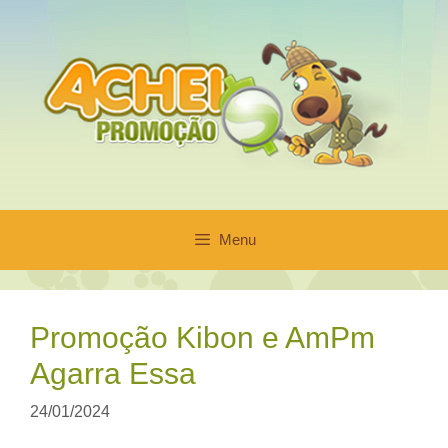
Pular
para
o
conteúdo
Menu
Promoção Kibon e AmPm
Agarra Essa
24/01/2024