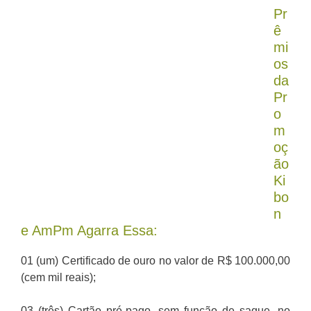
Pr
ê
mi
os
da
Pr
o
m
oç
ão
Ki
bo
n
e AmPm Agarra Essa:
01 (um) Certificado de ouro no valor de R$ 100.000,00
(cem mil reais);
03 (três) Cartão pré-pago, sem função de saque, no