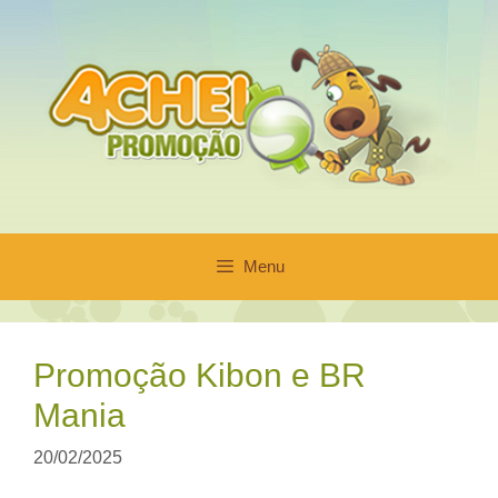
Pular
para
o
conteúdo
Menu
Promoção Kibon e BR
Mania
20/02/2025