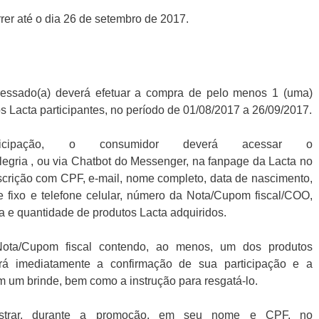
rer até o dia 26 de setembro de 2017.
eressado(a) deverá efetuar a compra de pelo menos 1 (uma)
Lacta participantes, no período de 01/08/2017 a 26/09/2017.
icipação, o consumidor deverá acessar o
legria , ou via Chatbot do Messenger, na fanpage da Lacta no
scrição com CPF, e-mail, nome completo, data de nascimento,
e fixo e telefone celular, número da Nota/Cupom fiscal/COO,
 e quantidade de produtos Lacta adquiridos.
Nota/Cupom fiscal contendo, ao menos, um dos produtos
rá imediatamente a confirmação de sua participação e a
m um brinde, bem como a instrução para resgatá-lo.
adastrar, durante a promoção, em seu nome e CPF, no