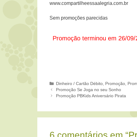
www.compartilheessaalegria.com.br
Sem promoções parecidas
Promoção terminou em 26/09/
Categorias
Dinheiro / Cartão Débito
,
Promoção
,
Prom
Promoção Se Joga no seu Sonho
Promoção PBKids Aniversário Pirata
6 comentários em “P