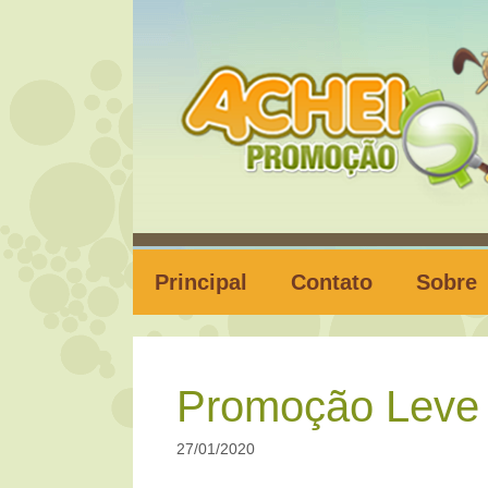
Pular
para
o
conteúdo
Principal
Contato
Sobre
Promoção Leve
27/01/2020