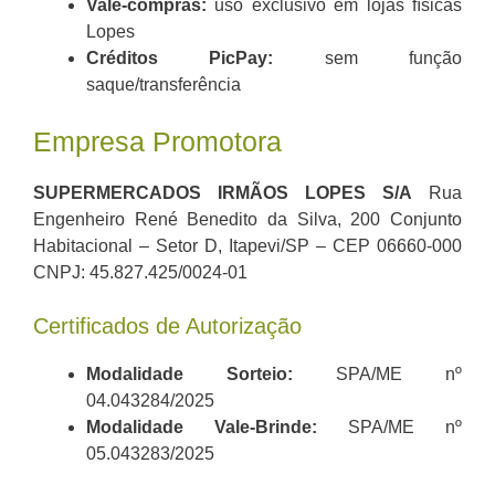
Vale-compras:
uso exclusivo em lojas físicas
Lopes
Créditos PicPay:
sem função
saque/transferência
Empresa Promotora
SUPERMERCADOS IRMÃOS LOPES S/A
Rua
Engenheiro René Benedito da Silva, 200 Conjunto
Habitacional – Setor D, Itapevi/SP – CEP 06660-000
CNPJ: 45.827.425/0024-01
Certificados de Autorização
Modalidade Sorteio:
SPA/ME nº
04.043284/2025
Modalidade Vale-Brinde:
SPA/ME nº
05.043283/2025