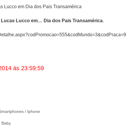
Lucas Lucco em… Dia dos Pais Transamérica
.
oesDetalhe.aspx?codPromocao=555&codMundo=3&codPraca=9
2014 às 23:59:59
Smartphones / Iphone
e Baby