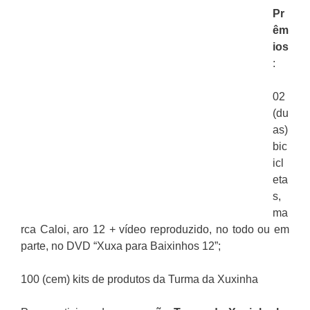
Pr
êm
ios
:
02
(du
as)
bic
icl
eta
s,
ma
rca Caloi, aro 12 + vídeo reproduzido, no todo ou em
parte, no DVD “Xuxa para Baixinhos 12”;
100 (cem) kits de produtos da Turma da Xuxinha