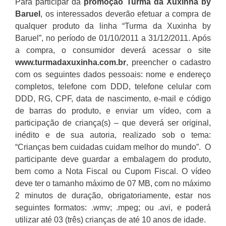
Para participar da
promoção
Turma da Xuxinha by
Baruel
, os interessados deverão efetuar a compra de
qualquer produto da linha “Turma da Xuxinha by
Baruel”, no período de 01/10/2011 a 31/12/2011. Após
a compra, o consumidor deverá acessar o site
www.turmadaxuxinha.com.br
, preencher o cadastro
com os seguintes dados pessoais: nome e endereço
completos, telefone com DDD, telefone celular com
DDD, RG, CPF, data de nascimento, e-mail e código
de barras do produto, e enviar um vídeo, com a
participação de criança(s) – que deverá ser original,
inédito e de sua autoria, realizado sob o tema:
“Crianças bem cuidadas cuidam melhor do mundo”. O
participante deve guardar a embalagem do produto,
bem como a Nota Fiscal ou Cupom Fiscal. O vídeo
deve ter o tamanho máximo de 07 MB, com no máximo
2 minutos de duração, obrigatoriamente, estar nos
seguintes formatos: .wmv; .mpeg; ou .avi, e poderá
utilizar até 03 (três) crianças de até 10 anos de idade.