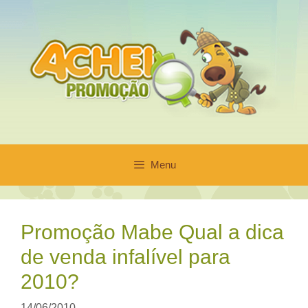
Pular
para
o
conteúdo
Menu
Promoção Mabe Qual a dica
de venda infalível para
2010?
14/06/2010