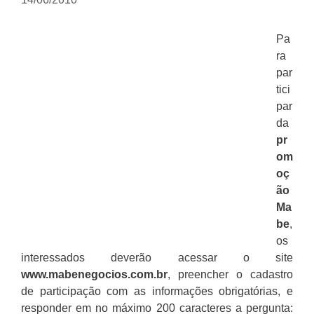
Pa
ra
par
tici
par
da
pr
om
oç
ão
Ma
be
,
os
interessados deverão acessar o site
www.mabenegocios.com.br
, preencher o cadastro
de participação com as informações obrigatórias, e
responder em no máximo 200 caracteres a pergunta: