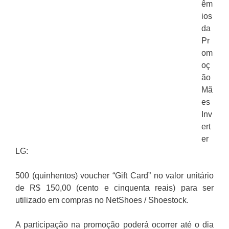
êm
ios
da
Pr
om
oç
ão
Mã
es
Inv
ert
er
LG:
500 (quinhentos) voucher “Gift Card” no valor unitário
de R$ 150,00 (cento e cinquenta reais) para ser
utilizado em compras no NetShoes / Shoestock.
A participação na promoção poderá ocorrer até o dia