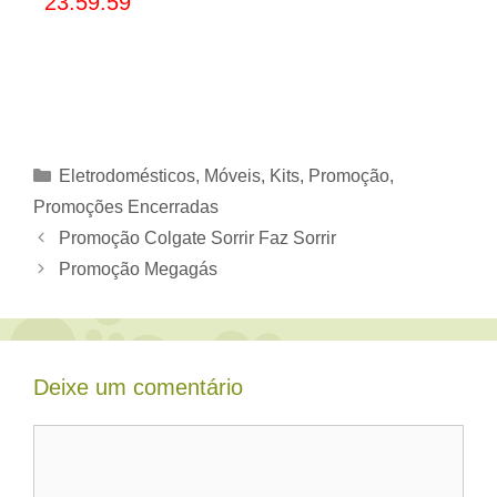
23:59:59
Categorias
Eletrodomésticos, Móveis
,
Kits
,
Promoção
,
Promoções Encerradas
Promoção Colgate Sorrir Faz Sorrir
Promoção Megagás
Deixe um comentário
Comentário