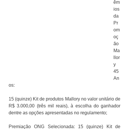
êm
ios
da
Pr
om
oç
ão
Ma
llor
y
45
An
os:
15 (quinze) Kit de produtos Mallory no valor unitário de
R$ 3.000,00 (três mil reais), à escolha do ganhador
dentre as opções apresentadas no regulamento;
Premiação ONG Selecionada: 15 (quinze) Kit de