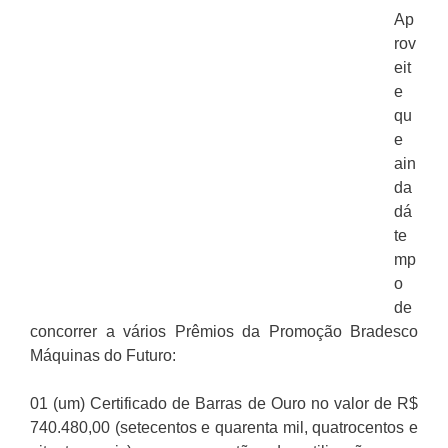
Ap
rov
eit
e
qu
e
ain
da
dá
te
mp
o
de
concorrer a vários Prêmios da Promoção Bradesco
Máquinas do Futuro:
01 (um) Certificado de Barras de Ouro no valor de R$
740.480,00 (setecentos e quarenta mil, quatrocentos e