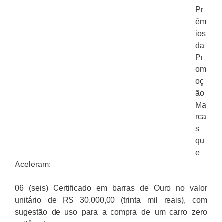
Pr
êm
ios
da
Pr
om
oç
ão
Ma
rca
s
qu
e
Aceleram:
06 (seis) Certificado em barras de Ouro no valor
unitário de R$ 30.000,00 (trinta mil reais), com
sugestão de uso para a compra de um carro zero