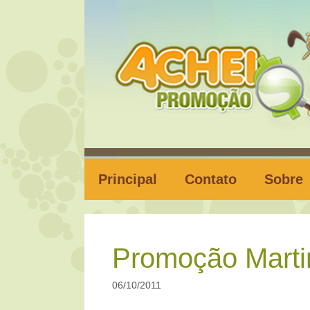
Pular
para
o
conteúdo
Principal
Contato
Sobre
Promoção Martin
06/10/2011