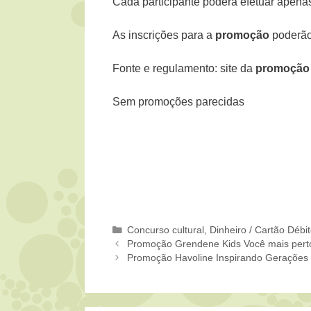
Cada participante poderá efetuar apena
As inscrições para a
promoção
poderão 
Fonte e regulamento: site da
promoção 
Sem promoções parecidas
Categorias
Concurso cultural
,
Dinheiro / Cartão Débi
Promoção Grendene Kids Você mais pert
Promoção Havoline Inspirando Gerações