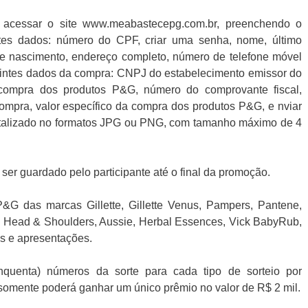
acessar o site www.meabastecepg.com.br, preenchendo o
ntes dados: número do CPF, criar uma senha, nome, último
de nascimento, endereço completo, número de telefone móvel
intes dados da compra: CNPJ do estabelecimento emissor do
 compra dos produtos P&G, número do comprovante fiscal,
 compra, valor específico da compra dos produtos P&G, e nviar
italizado no formatos JPG ou PNG, com tamanho máximo de 4
ser guardado pelo participante até o final da promoção.
&G das marcas Gillette, Gillette Venus, Pampers, Pantene,
e, Head & Shoulders, Aussie, Herbal Essences, Vick BabyRub,
s e apresentações.
inquenta) números da sorte para cada tipo de sorteio por
somente poderá ganhar um único prêmio no valor de R$ 2 mil.