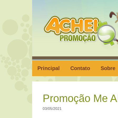
Pular
para
o
conteúdo
Principal
Contato
Sobre
Promoção Me A
03/05/2021