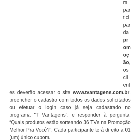
ra
par
tici
par
da
pr
om
oç
ão
,
os
cli
ent
es deverão acessar o site
www.tvantagens.com.br
,
preencher o cadastro com todos os dados solicitados
ou efetuar o login caso já seja cadastrado no
programa “T Vantagens”, e responder à pergunta:
“Quais produtos estão sorteando 36 TVs na Promoção
Melhor Pra Você?”. Cada participante terá direito a 01
(um) único cupom.