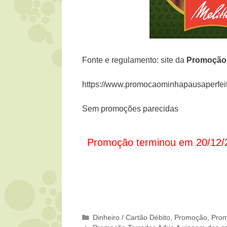
Fonte e regulamento: site da
Promoçã
https://www.promocaominhapausaperfeit
Sem promoções parecidas
Promoção terminou em 20/12/
Categorias
Dinheiro / Cartão Débito
,
Promoção
,
Prom