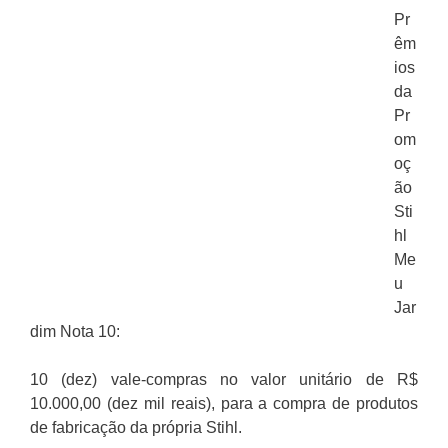
Pr
êm
ios
da
Pr
om
oç
ão
Sti
hl
Me
u
Jar
dim Nota 10:
10 (dez) vale-compras no valor unitário de R$
10.000,00 (dez mil reais), para a compra de produtos
de fabricação da própria Stihl.