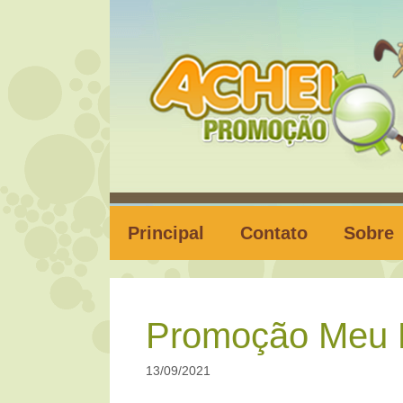
Pular
para
o
conteúdo
Principal
Contato
Sobre
Promoção Meu 
13/09/2021