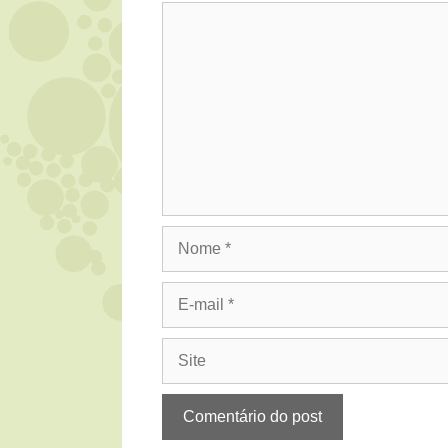
Comentário
Nome
E-
mail
Site